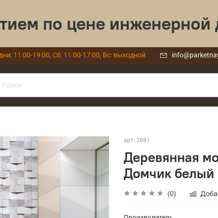
тием по цене инженерной 
дни: 11:00-19:00, Сб: 11:00-17:00, Вс: выходной
info@parketna
арт.
3881
Деревянная мо
Домчик белый
(0)
Доба
Производитель