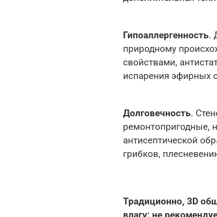
Гипоаллергенность
.
природному происхо
свойствами, антиста
испарения эфирных с
Долговечность
. Сте
ремонтопригодные, не
антисептической обр
грибков, плесневени
Традиционно, 3D обш
влагу: не рекоменду