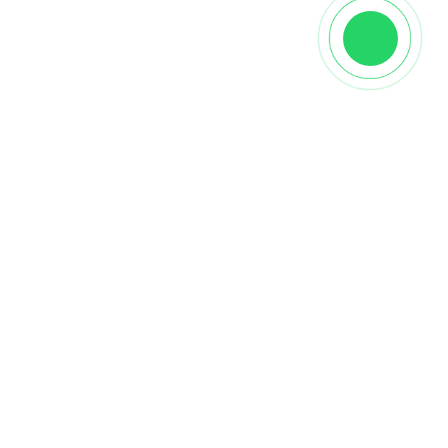
Характеристики
Производитель
Стародуб
Вид
Двухслойная
Страна
Россия
Порода дерева