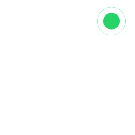
Описание
👉 купить инженерную доску Дуб Термо
Decor-25 селекция Millrun
от производителя HM
Flooring в интернет-магазине 'Паркетная мозаика'
на выгодных условиях. Подходит для
использования в жилых и коммерческих
помещениях
.
👉 Оформите заказ на нашем сайте или
посетите выставочный зал.
Укладка инженерной