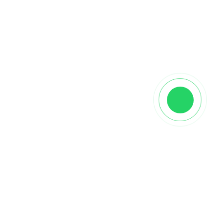
Описание
Однокомпонентный паркетный клей Flexin 1К-
МS Elastic силановый
модифицированный
обеспечивает долговечную службу напольных