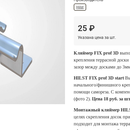
Hilst
25 ₽
Указана цена за шт.
Кляймер FIX prof 3D
выпол
крепления
террасной доски
зазор между досками до 3мм
HILST FIX prof 3D start
Вы
начального/финишного креп
помощи самореза. С компен
(фото 2).
Цена 18 руб. за шт
Монтажный кляймер HILS
целях скрепления досок при
подходит для монтажа терр