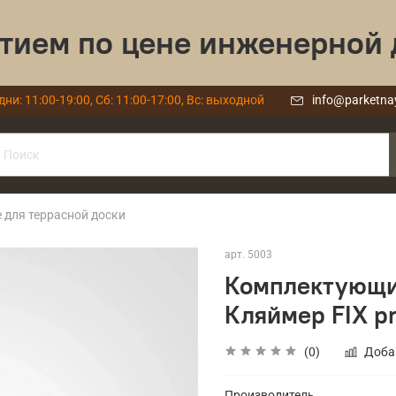
тием по цене инженерной 
дни: 11:00-19:00, Сб: 11:00-17:00, Вс: выходной
info@parketna
для террасной доски
арт.
5003
Комплектующие
Кляймер FIX p
(0)
Доба
Производитель