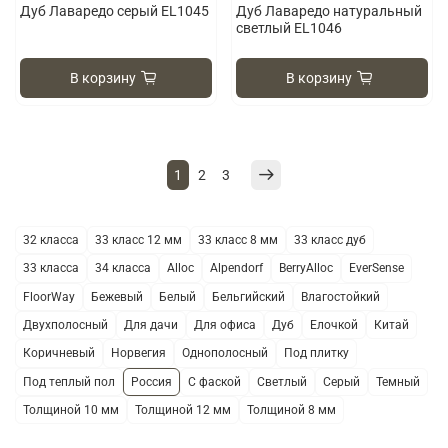
Дуб Лаваредо серый EL1045
Дуб Лаваредо натуральный
светлый EL1046
В корзину
В корзину
1
2
3
32 класса
33 класс 12 мм
33 класс 8 мм
33 класс дуб
33 класса
34 класса
Alloc
Alpendorf
BerryAlloc
EverSense
FloorWay
Бежевый
Белый
Бельгийский
Влагостойкий
Двухполосный
Для дачи
Для офиса
Дуб
Елочкой
Китай
Коричневый
Норвегия
Однополосный
Под плитку
Под теплый пол
Россия
С фаской
Светлый
Серый
Темный
Толщиной 10 мм
Толщиной 12 мм
Толщиной 8 мм