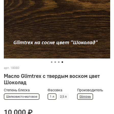
арт.
18080
Масло Glimtrex с твердым воском цвет
Шоколад
Степень блеска
Фасовка
Производитель
Шелковисто-матовое
1 л
2,5 л
Glimtrex
10 000 ₽