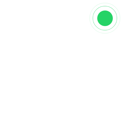
Характеристики
Производитель
Glimtrex
Вид
Масло для внутренних работ
Страна
Германия