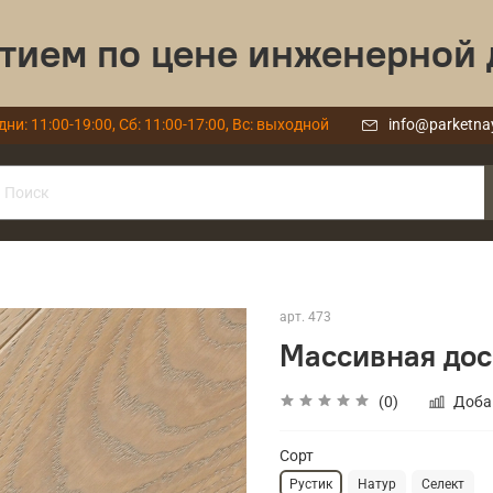
тием по цене инженерной 
дни: 11:00-19:00, Сб: 11:00-17:00, Вс: выходной
info@parketna
арт.
473
Массивная дос
(0)
Доба
Сорт
Рустик
Натур
Селект