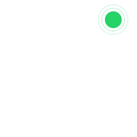
Характеристики
Производитель
NSmosaic
Вид
Настенная
Страна
Китай