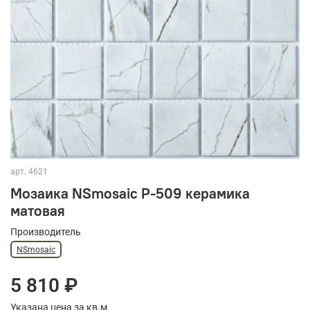
арт.
4621
Мозаика NSmosaic P-509 керамика
матовая
Производитель
NSmosaic
5 810 ₽
Указана цена за кв.м