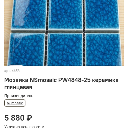
арт.
4658
Мозаика NSmosaic PW4848-25 керамика
глянцевая
Производитель
NSmosaic
5 880 ₽
Указана цена за кв.м