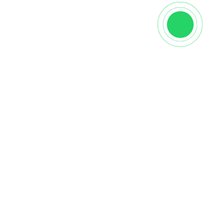
Характеристики
Производитель
NSmosaic
Вид
Настенная
Страна
Китай
Порода дерева