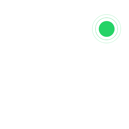
Характеристики
Производитель
NSmosaic
Вид
Настенная
Страна
Китай