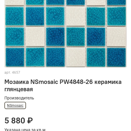
арт.
4657
Мозаика NSmosaic PW4848-26 керамика
глянцевая
Производитель
NSmosaic
5 880 ₽
Указана цена за кв.м