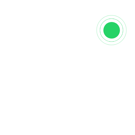
Характеристики
Производитель
NSmosaic
Вид
Настенная
Страна
Китай