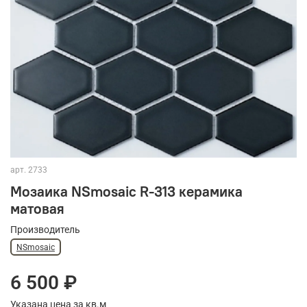
арт.
2733
Мозаика NSmosaic R-313 керамика
матовая
Производитель
NSmosaic
6 500 ₽
Указана цена за кв.м