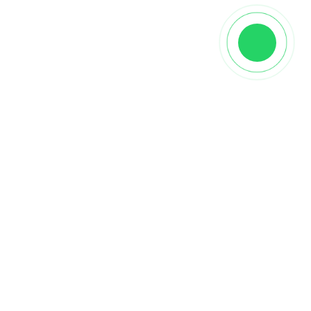
Описание
👉
купить паркет елка Дуб DW-301U
выгодно
можно, оформив заказ на нашем сайте «Паркетная
мозаика» или, посетив выставочный зал по адресу
Каширское шоссе дом 5, корпус 1. Образец
английской елки Дуб DW-301U
в виде полной
упаковки.
Инженерная доска елочка
укладывается на
бетонное основание или черновой пол из фанеры.
Дополнительно для монтажа необходим грунт,
паркетный клей. Приобретайте комплект