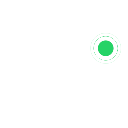
Описание
👉
К
упить паркет французская елка Дуб
Оливковый
с максимальной скидкой можно,
оформив заказ на нашем сайте «Паркетная
мозаика» или, посетив выставочный зал по адресу
Каширское шоссе дом 5, корпус 1.
Укладка