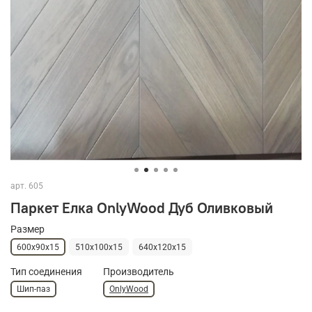
арт.
605
Паркет Елка OnlyWood Дуб Оливковый
Размер
600х90х15
510х100х15
640х120х15
Тип соединения
Производитель
Шип-паз
OnlyWood