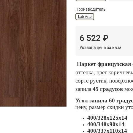
Производитель
Lab Arte
6 522 ₽
Указана цена за кв.м
Паркет французская 
оттенка, цвет коричнев
сорте рустик, поверхно
запила
45 градусов
мож
Угол запила 60 граду
цену, размер скидки ут
400/328х125х14
400/348х90х14
400/337х110х14