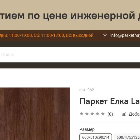
тием по цене инженерной 
дни: 11:00-19:00, Сб: 11:00-17:00, Вс: выходной
info@parketna
арт.
962
Паркет Елка La
(0)
Доба
Размер
600/510х90х14
600/475х125