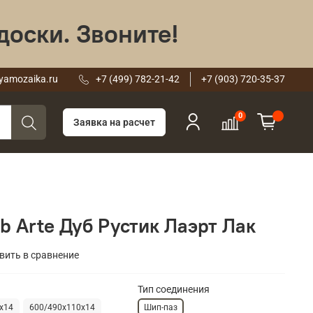
доски. Звоните!
yamozaika.ru
+7 (499) 782-21-42
+7 (903) 720-35-37
0
Заявка на расчет
b Arte Дуб Рустик Лаэрт Лак
вить в сравнение
Тип соединения
х14
600/490х110х14
Шип-паз