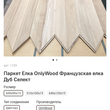
арт.
1739
Паркет Елка OnlyWood Французская елка
Дуб Селект
Размер
600х90х15
510х100х15
640х120х15
Тип соединения
Производитель
Шип-паз
OnlyWood