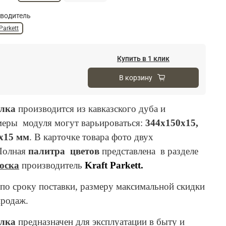
водитель
Parkett
Купить в 1 клик
В корзину
елка
производится из кавказского дуба и
меры модуля могут варьироваться:
344х150х15,
х15 мм
. В карточке товара фото двух
Полная
палитра цветов
представлена в разделе
оска
производитель
Kraft Parkett.
о сроку поставки, размеру максимальной скидки
продаж.
елка
предназначен для эксплуатации в быту и