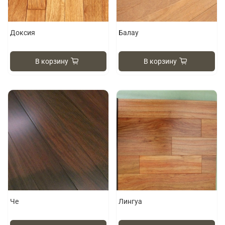
Доксия
Балау
В корзину
В корзину
Че
Лингуа