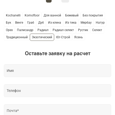
Kochanelli
Komofloor
Для ванной
Бежевый
Без покрытия
Бук
Венге
Граб
Дуб
Из клена
Из тика
Мербау
Натур
Орех
Палисандр
Радиал
Радиал селект
Рустик
Селект
Традиционный
Экзотический
Юг-Строй
Ясень
Оставьте заявку на расчет