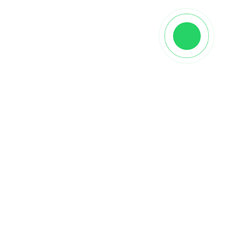
Характеристики
Производитель
FocusFloor
Вид
Трехполосная
Страна
Россия