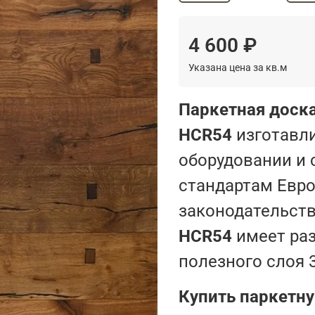
4 600 ₽
Указана цена за кв.м
Паркетная доска
HCR54
изготавл
оборудовании и
стандартам Евро
законодательст
HCR54
имеет раз
полезного слоя 
Купить паркетну