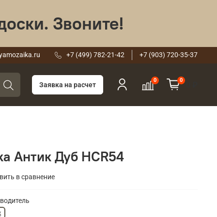
доски. Звоните!
yamozaika.ru
+7 (499) 782-21-42
+7 (903) 720-35-37
0
0
0 ₽
Заявка на расчет
ка Антик Дуб HCR54
вить в сравнение
водитель
к