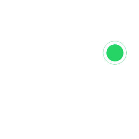
Однополосная
Дуб
Палуба
Масло