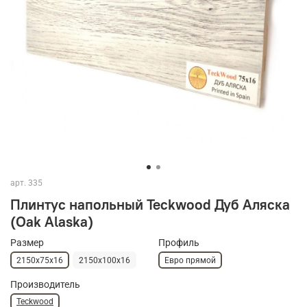
арт.
335
Плинтус напольный Teckwood Дуб Аляска
(Oak Alaska)
Размер
Профиль
2150х75х16
2150х100х16
Евро прямой
Производитель
Teckwood