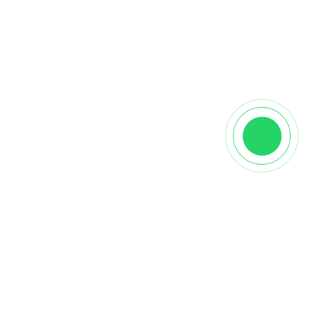
Описание
🚚
Быстрая доставка по Москве и Московской
области. Поставка в другие регионы через услуги
Транспортных компаний (на выбор
Заказчика).
Купить напольный плинтус Pedross
Дуб Кофе
можно по адресу
Каширское шоссе 5