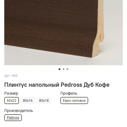
арт.
446
Плинтус напольный Pedross Дуб Кофе
Размер
Профиль
60х22
80х16
80х18
Евро сапожок
Производитель
Pedross