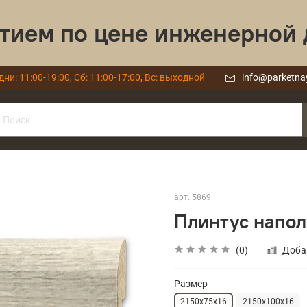
тием по цене инженерной 
дни: 11:00-19:00, Сб: 11:00-17:00, Вс: выходной
info@parketna
арт.
5869
Плинтус напол
(0)
Доба
Размер
2150х75х16
2150х100х16