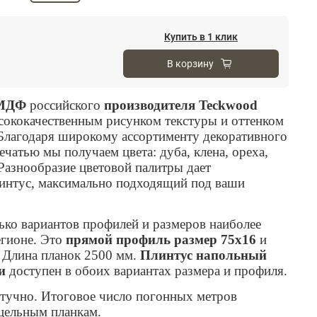
Купить в 1 клик
В корзину
 МДФ
российского
производителя Teckwood
сококачественным рисунком текстуры и оттенком
Благодаря широкому ассортименту декоративного
чатью мы получаем цвета: дуба, клена, ореха,
Разнообразие цветовой палитры дает
интус, максимально подходящий под ваши
ько вариантов профилей и размеров наиболее
егионе. Это
прямой профиль размер 75х16
и
. Длина планок 2500 мм.
Плинтус напольный
ри
доступен в обоих вариантах размера и профиля.
тучно. Итоговое число погонных метров
 цельным планкам.