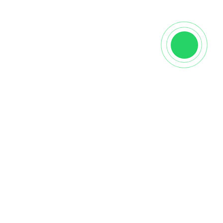
Характеристики
Производитель
FloorWay
Вид
МДФ
Страна
Португалия