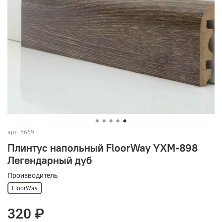
арт.
5669
Плинтус напольный FloorWay YXM-898
Легендарный дуб
Производитель
FloorWay
320 ₽