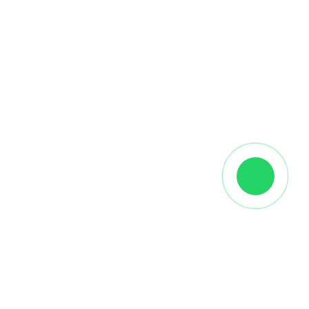
Описание
👉
купить ламинат 04872 Дуссие Палуба
от
производителя
Alloc
можно оформив заказ на