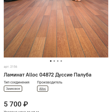
арт.
2156
Ламинат Alloc 04872 Дуссие Палуба
Тип соединения
Производитель
Замковое
Alloc
5 700 ₽
Указана цена за кв.м