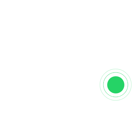
Описание
👉
купить
паркет
венгерская елка дуб
можно,