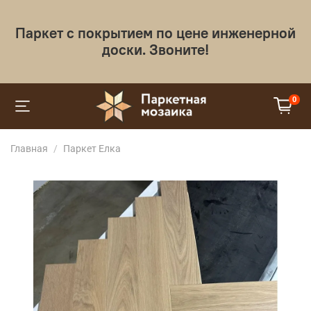
Паркет с покрытием по цене инженерной
доски. Звоните!
0
Главная
Паркет Елка